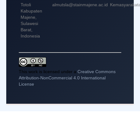
Totoli
almutsla@stainmajene.ac.id
Kemasyarakat
Kabupaten
Majene,
Sulawesi
Barat,
Indonesia
This work is licensed under a
Creative Commons
Attribution-NonCommercial 4.0 International
License
.