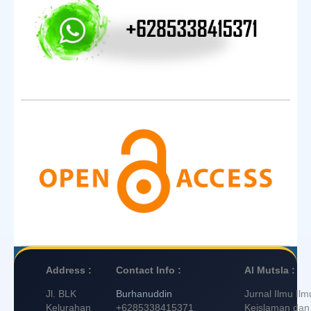
Address :
Contact Info :
Al Mutsla :
Jl. BLK
Burhanuddin
Jurnal Ilmu Ilm
Kelurahan
+6285338415371
Keislaman dan