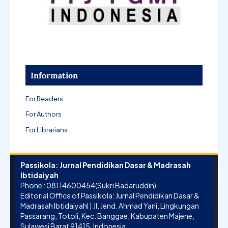
Information
For Readers
For Authors
For Librarians
Passikola: Jurnal Pendidikan Dasar & Madrasah
Ibtidaiyah
Phone : 08114600454(Sukri Badaruddin)
Editorial Office of Passikola: Jurnal Pendidikan Dasar &
Madrasah Ibtidaiyahl | Jl. Jend. Ahmad Yani, Lingkungan
Passarang, Totoli, Kec. Banggae, Kabupaten Majene,
Sulawesi Barat 91415, Indonesia