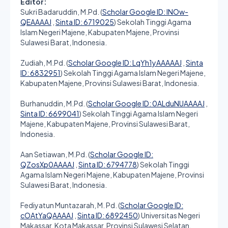
Editor:
Sukri Badaruddin, M.Pd. (
Scholar Google ID: lNOw-
QEAAAAJ
,
Sinta ID: 6719025
) Sekolah Tinggi Agama
Islam Negeri Majene, Kabupaten Majene, Provinsi
Sulawesi Barat, Indonesia.
Zudiah, M.Pd. (
Scholar Google ID: LqYh1yAAAAAJ
,
Sinta
ID: 6832951
) Sekolah Tinggi Agama Islam Negeri Majene,
Kabupaten Majene, Provinsi Sulawesi Barat, Indonesia.
Burhanuddin, M.Pd. (
Scholar Google ID: 0ALduNUAAAAJ
,
Sinta ID: 6699041
) Sekolah Tinggi Agama Islam Negeri
Majene, Kabupaten Majene, Provinsi Sulawesi Barat,
Indonesia.
Aan Setiawan, M.Pd. (
Scholar Google ID:
QZosXp0AAAAJ
,
Sinta ID: 6794778
) Sekolah Tinggi
Agama Islam Negeri Majene, Kabupaten Majene, Provinsi
Sulawesi Barat, Indonesia.
Fediyatun Muntazarah, M. Pd. (
Scholar Google ID:
cOAtYaQAAAAJ
,
Sinta ID: 6892450
) Universitas Negeri
Makassar, Kota Makassar, Provinsi Sulawesi Selatan,