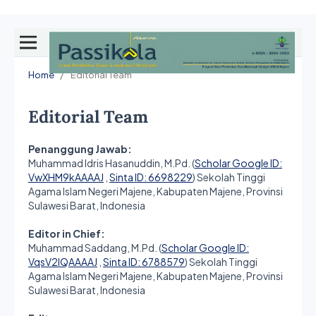
Home
/
Editorial Team
Editorial Team
Penanggung Jawab:
Muhammad Idris Hasanuddin, M.Pd. (
Scholar Google ID:
VwXHM9kAAAAJ
,
Sinta ID: 6698229
) Sekolah Tinggi
Agama Islam Negeri Majene, Kabupaten Majene, Provinsi
Sulawesi Barat, Indonesia
Editor in Chief:
Muhammad Saddang, M.Pd. (
Scholar Google ID:
VqsV2IQAAAAJ
,
Sinta ID: 6788579
) Sekolah Tinggi
Agama Islam Negeri Majene, Kabupaten Majene, Provinsi
Sulawesi Barat, Indonesia