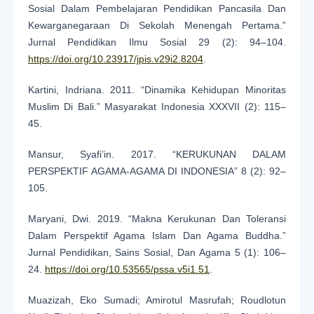
Sosial Dalam Pembelajaran Pendidikan Pancasila Dan
Kewarganegaraan Di Sekolah Menengah Pertama.”
Jurnal Pendidikan Ilmu Sosial 29 (2): 94–104.
https://doi.org/10.23917/jpis.v29i2.8204
.
Kartini, Indriana. 2011. “Dinamika Kehidupan Minoritas
Muslim Di Bali.” Masyarakat Indonesia XXXVII (2): 115–
45.
Mansur, Syafi’in. 2017. “KERUKUNAN DALAM
PERSPEKTIF AGAMA-AGAMA DI INDONESIA” 8 (2): 92–
105.
Maryani, Dwi. 2019. “Makna Kerukunan Dan Toleransi
Dalam Perspektif Agama Islam Dan Agama Buddha.”
Jurnal Pendidikan, Sains Sosial, Dan Agama 5 (1): 106–
24.
https://doi.org/10.53565/pssa.v5i1.51
.
Muazizah, Eko Sumadi; Amirotul Masrufah; Roudlotun