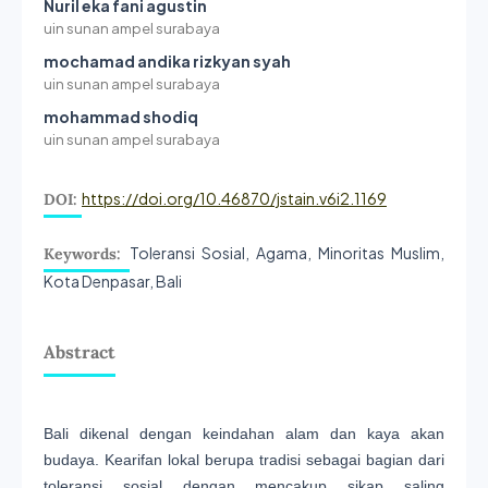
Nuril eka fani agustin
uin sunan ampel surabaya
mochamad andika rizkyan syah
uin sunan ampel surabaya
mohammad shodiq
uin sunan ampel surabaya
https://doi.org/10.46870/jstain.v6i2.1169
DOI:
Toleransi Sosial, Agama, Minoritas Muslim,
Keywords:
Kota Denpasar, Bali
Abstract
Bali dikenal dengan keindahan alam dan kaya akan
budaya. Kearifan lokal berupa tradisi sebagai bagian dari
toleransi sosial dengan mencakup sikap saling