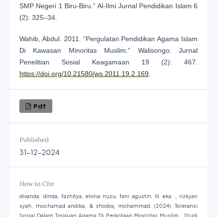
SMP Negeri 1 Biru-Biru.” Al-Ilmi Jurnal Pendidikan Islam 6
(2): 325–34.
Wahib, Abdul. 2011. “Pergulatan Pendidikan Agama Islam
Di Kawasan Minoritas Muslim.” Walisongo: Jurnal
Penelitian Sosial Keagamaan 19 (2): 467.
https://doi.org/10.21580/ws.2011.19.2.169
.
Pdf
Published
31-12-2024
How to Cite
divanda, dinda, fazhitya, elvina nuzu, fani agustin, N. eka ., rizkyan
syah, mochamad andika, & shodiq, mohammad. (2024). Toleransi
Sosial Dalam Tinjauan Agama Di Perkotaan Minoritas Muslim : Studi