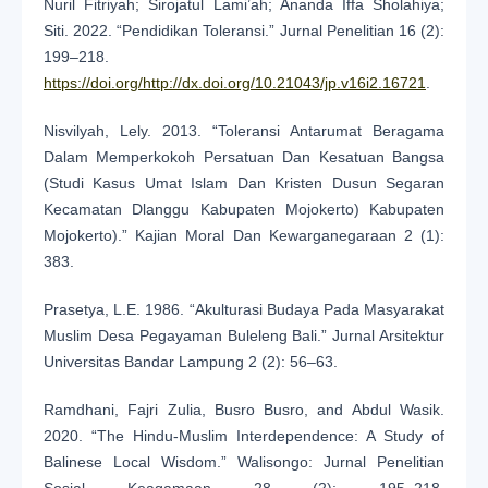
Nuril Fitriyah; Sirojatul Lami’ah; Ananda Iffa Sholahiya;
Siti. 2022. “Pendidikan Toleransi.” Jurnal Penelitian 16 (2):
199–218.
https://doi.org/http://dx.doi.org/10.21043/jp.v16i2.16721
.
Nisvilyah, Lely. 2013. “Toleransi Antarumat Beragama
Dalam Memperkokoh Persatuan Dan Kesatuan Bangsa
(Studi Kasus Umat Islam Dan Kristen Dusun Segaran
Kecamatan Dlanggu Kabupaten Mojokerto) Kabupaten
Mojokerto).” Kajian Moral Dan Kewarganegaraan 2 (1):
383.
Prasetya, L.E. 1986. “Akulturasi Budaya Pada Masyarakat
Muslim Desa Pegayaman Buleleng Bali.” Jurnal Arsitektur
Universitas Bandar Lampung 2 (2): 56–63.
Ramdhani, Fajri Zulia, Busro Busro, and Abdul Wasik.
2020. “The Hindu-Muslim Interdependence: A Study of
Balinese Local Wisdom.” Walisongo: Jurnal Penelitian