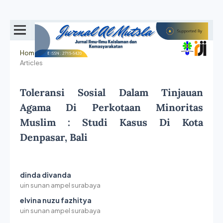
Home
/
Archives
/
Vol. 6 No. 2 (2024): Jurnal Al Mutsla
/
Articles
Toleransi Sosial Dalam Tinjauan
Agama Di Perkotaan Minoritas
Muslim : Studi Kasus Di Kota
Denpasar, Bali
dinda divanda
uin sunan ampel surabaya
elvina nuzu fazhitya
uin sunan ampel surabaya