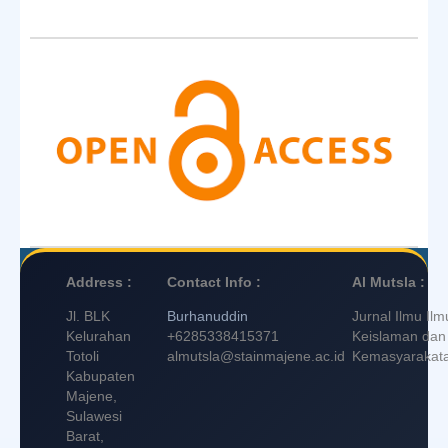
Address :
Contact Info :
Al Mutsla :
Jl. BLK
Burhanuddin
Jurnal Ilmu Ilm
Kelurahan
+6285338415371
Keislaman dan
Totoli
almutsla@stainmajene.ac.id
Kemasyarakat
Kabupaten
Majene,
Sulawesi
Barat,