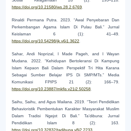
Sosial Keagamaan 28 (2): 195–218.
https://doi.org/10.21580/ws.28.2.6769
.
Rinaldi Permana Putra. 2023. “Awal Penyebaran Dan
Perkembangan Agama Islam Di Pulau Bali.” Jurnal
Keislaman 6 (1): 41–49.
https://doi.org/10.54298/jk.v6i1.3622
.
Sahar, Andi Noprizal, I Made Pageh, and I Wayan
Mudana. 2022. “Kehidupan Bertoleransi Di Kampung
Islam Kepaon Bali Dalam Perspektif Tri Hita Karana
Sebagai Sumber Belajar IPS Di SMP/MTs.” Media
Komunikasi FPIPS 21 (2): 166–79.
https://doi.org/10.23887/mkfis.v21i2.50258
.
Saihu, Saihu, and Agus Mailana. 2019. “Teori Pendidikan
Behavioristik Pembentukan Karakter Masyarakat Muslim
Dalam Tradisi Ngejot Di Bali.” Ta’dibuna: Jurnal
Pendidikan Islam 8 (2): 163.
https://doi.org/10.32832/tadibuna.v8i2.2233
.