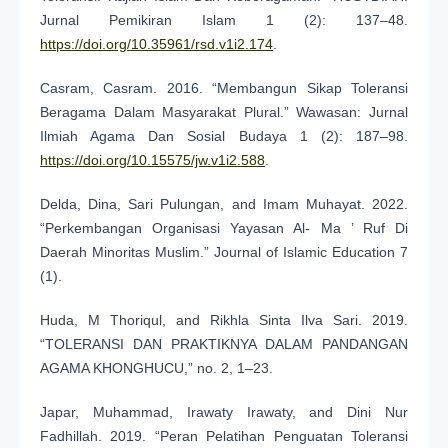
Jurnal Pemikiran Islam 1 (2): 137–48.
https://doi.org/10.35961/rsd.v1i2.174
.
Casram, Casram. 2016. “Membangun Sikap Toleransi
Beragama Dalam Masyarakat Plural.” Wawasan: Jurnal
Ilmiah Agama Dan Sosial Budaya 1 (2): 187–98.
https://doi.org/10.15575/jw.v1i2.588
.
Delda, Dina, Sari Pulungan, and Imam Muhayat. 2022.
“Perkembangan Organisasi Yayasan Al- Ma ’ Ruf Di
Daerah Minoritas Muslim.” Journal of Islamic Education 7
(1).
Huda, M Thoriqul, and Rikhla Sinta Ilva Sari. 2019.
“TOLERANSI DAN PRAKTIKNYA DALAM PANDANGAN
AGAMA KHONGHUCU,” no. 2, 1–23.
Japar, Muhammad, Irawaty Irawaty, and Dini Nur
Fadhillah. 2019. “Peran Pelatihan Penguatan Toleransi