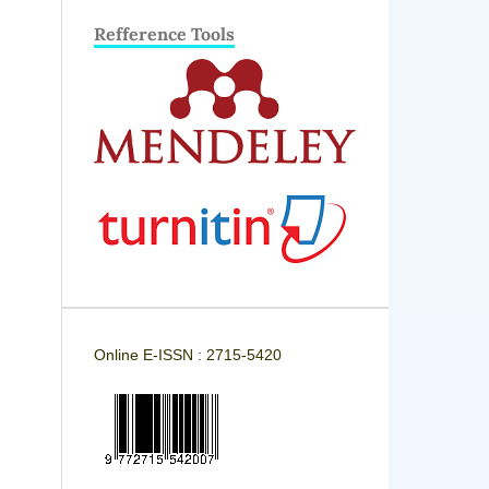
Refference Tools
Online E-ISSN : 2715-5420