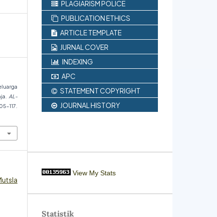
PLAGIARISM POLICE
PUBLICATION ETHICS
ARTICLE TEMPLATE
JURNAL COVER
INDEXING
APC
luarga
STATEMENT COPYRIGHT
aja.
AL-
JOURNAL HISTORY
117.
View My Stats
Mutsla
Statistik