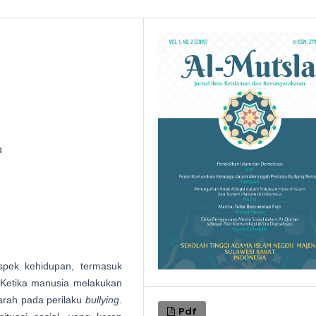
a
spek kehidupan, termasuk
 Ketika manusia melakukan
arah pada perilaku
bullying
.
Pdf