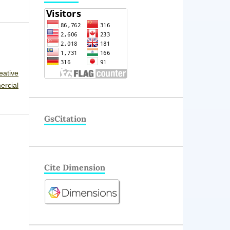
eative
rcial
GsCitation
Cite Dimension