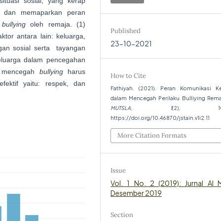
ituasi sosial, yang kerap
ji dan memaparkan peran
u
bullying
oleh remaja. (1)
Published
tor antara lain: keluarga,
23-10-2021
ngan sosial serta tayangan
keluarga dalam pencegahan
uk mencegah
bullying
harus
How to Cite
ektif yaitu: respek, dan
Fathiyah. (2021). Peran Komunikasi Ke
dalam Mencegah Perilaku Bulliying Rem
MUTSLA
,
1
(2), 105–
https://doi.org/10.46870/jstain.v1i2.11
More Citation Formats
Issue
Vol. 1 No. 2 (2019): Jurnal Al 
Desember 2019
Section