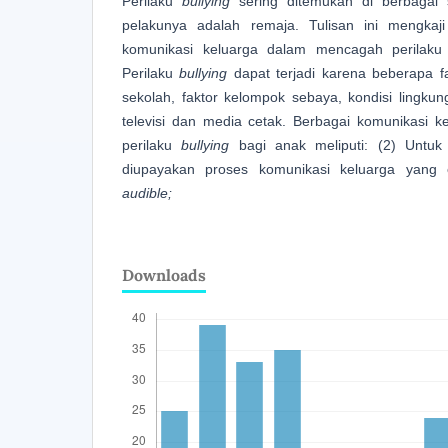
Perilaku
bullying
sering ditemukan di berbagai s
pelakunya adalah remaja. Tulisan ini mengka
komunikasi keluarga dalam mencagah perilak
Perilaku
bullying
dapat terjadi karena beberapa fak
sekolah, faktor kelompok sebaya, kondisi lingku
televisi dan media cetak. Berbagai komunikasi 
perilaku
bullying
bagi anak meliputi: (2) Unt
diupayakan proses komunikasi keluarga yang ef
audible;
Downloads