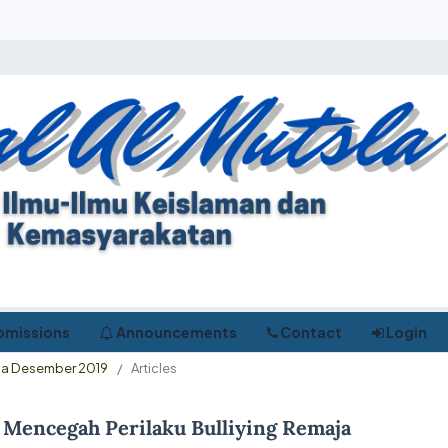
bmissions
Announcements
Contact
Login
utsla Desember 2019
/
Articles
 Mencegah Perilaku Bulliying Remaja