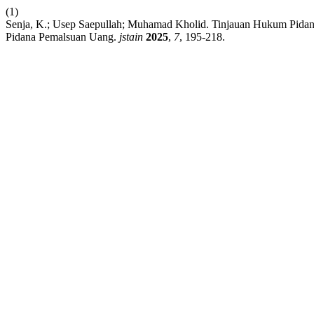
(1)
Senja, K.; Usep Saepullah; Muhamad Kholid. Tinjauan Hukum Pida
Pidana Pemalsuan Uang.
jstain
2025
,
7
, 195-218.