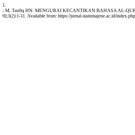
1.
- M, Taufiq HN. MENGURAI KECANTIKAN BAHASA AL-QUR’A
9];3(2):1-11. Available from: https://jurnal.stainmajene.ac.id/index.ph