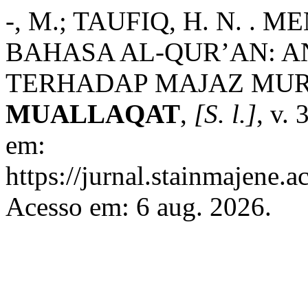
-, M.; TAUFIQ, H. N. 
BAHASA AL-QUR’AN: 
TERHADAP MAJAZ MUR
MUALLAQAT
,
[S. l.]
, v.
em:
https://jurnal.stainmajene.a
Acesso em: 6 aug. 2026.